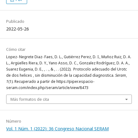
Publicado
2022-05-26
Cómo citar
Lopez- Negrete Diaz- Faes, D. L., Gutiérrez Perez, D. I., Muñoz Ruiz, D. A.
L., Argüelles Riera, D. Y., Yano Asso, D. C., Gonzalez Rodríguez, D. A. A.,
Suarez Eugenia, D. E., , . ., & , . . (2022). Protocolo adecuado del Urotc
de dos helices , sin disminución de la capacidad diagnostica.
Seram
,
1
(1). Recuperado a partir de https://piper.espacio-
seram.com/index.php/seram/article/view/8473
Más formatos de cita
Número
Vol. 1 Núm. 1 (2022): 36 Congreso Nacional SERAM