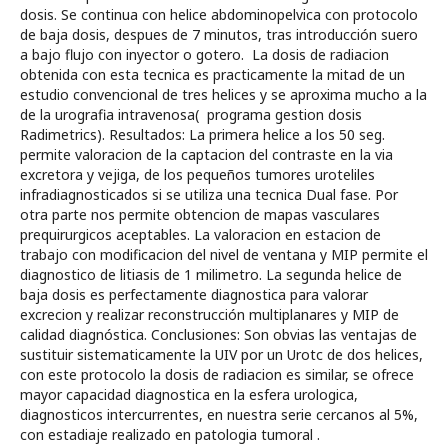
dosis. Se continua con helice abdominopelvica con protocolo
de baja dosis, despues de 7 minutos, tras introducción suero
a bajo flujo con inyector o gotero. La dosis de radiacion
obtenida con esta tecnica es practicamente la mitad de un
estudio convencional de tres helices y se aproxima mucho a la
de la urografia intravenosa( programa gestion dosis
Radimetrics). Resultados: La primera helice a los 50 seg.
permite valoracion de la captacion del contraste en la via
excretora y vejiga, de los pequeños tumores uroteliles
infradiagnosticados si se utiliza una tecnica Dual fase. Por
otra parte nos permite obtencion de mapas vasculares
prequirurgicos aceptables. La valoracion en estacion de
trabajo con modificacion del nivel de ventana y MIP permite el
diagnostico de litiasis de 1 milimetro. La segunda helice de
baja dosis es perfectamente diagnostica para valorar
excrecion y realizar reconstrucción multiplanares y MIP de
calidad diagnóstica. Conclusiones: Son obvias las ventajas de
sustituir sistematicamente la UIV por un Urotc de dos helices,
con este protocolo la dosis de radiacion es similar, se ofrece
mayor capacidad diagnostica en la esfera urologica,
diagnosticos intercurrentes, en nuestra serie cercanos al 5%,
con estadiaje realizado en patologia tumoral .