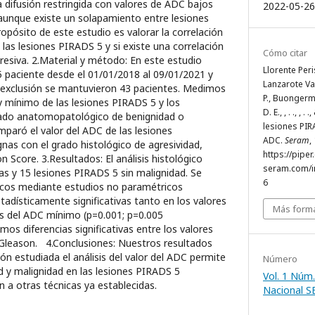
a difusión restringida con valores de ADC bajos
2022-05-26
aunque existe un solapamiento entre lesiones
ropósito de este estudio es valorar la correlación
 las lesiones PIRADS 5 y si existe una correlación
Cómo citar
esiva. 2.Material y método: En este estudio
Llorente Peri
 paciente desde el 01/01/2018 al 09/01/2021 y
Lanzarote Var
 de exclusión se mantuvieron 43 pacientes. Medimos
P., Buongermi
 mínimo de las lesiones PIRADS 5 y los
D. E., , . ., , 
ado anatomopatológico de benignidad o
lesiones PIR
paró el valor del ADC de las lesiones
ADC.
Seram
,
as con el grado histológico de agresividad,
https://piper
 Score. 3.Resultados: El análisis histológico
seram.com/i
 y 15 lesiones PIRADS 5 sin malignidad. Se
6
sticos mediante estudios no paramétricos
tadísticamente significativas tanto en los valores
Más forma
 del ADC mínimo (p=0.001; p=0.005
os diferencias significativas entre los valores
Gleason. 4.Conclusiones: Nuestros resultados
ón estudiada el análisis del valor del ADC permite
Número
ad y malignidad en las lesiones PIRADS 5
Vol. 1 Núm.
a otras técnicas ya establecidas.
Nacional 