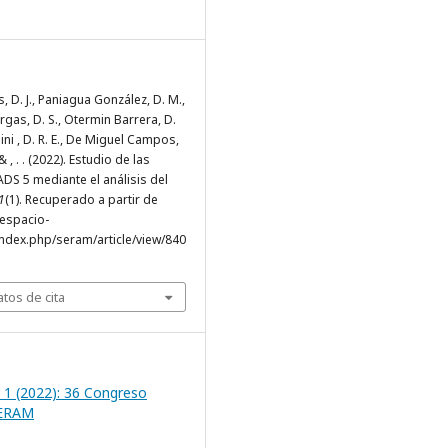
s, D. J., Paniagua González, D. M.,
gas, D. S., Otermin Barrera, D.
ni , D. R. E., De Miguel Campos,
. ., & , . . (2022). Estudio de las
ADS 5 mediante el análisis del
1
(1). Recuperado a partir de
.espacio-
ndex.php/seram/article/view/840
tos de cita
 1 (2022): 36 Congreso
SERAM