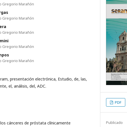
rio Gregorio Marañón
rgas
rio Gregorio Marañón
era
rio Gregorio Marañón
rmini
rio Gregorio Marañón
ampos
rio Gregorio Marañón
eram, presentación electrónica, Estudio, de, las,
e, el, análisis, del, ADC.
PDF
Publicado
 los cánceres de próstata clínicamente