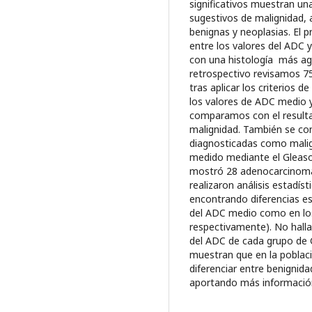
significativos muestran un
sugestivos de malignidad, 
benignas y neoplasias. El p
entre los valores del ADC y
con una histología más agr
retrospectivo revisamos 75
tras aplicar los criterios
los valores de ADC medio y
comparamos con el result
malignidad. También se com
diagnosticadas como malign
medido mediante el Gleason
mostró 28 adenocarcinomas
realizaron análisis estadí
encontrando diferencias es
del ADC medio como en los
respectivamente). No hallam
del ADC de cada grupo de 
muestran que en la poblaci
diferenciar entre benignid
aportando más información 