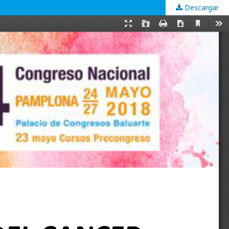
Descargar