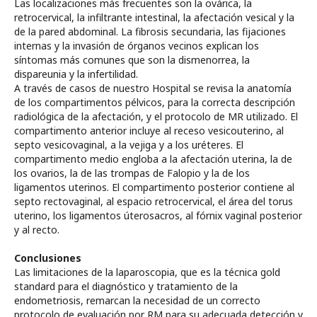
Las localizaciones más frecuentes son la ovárica, la
retrocervical, la infiltrante intestinal, la afectación vesical y la
de la pared abdominal. La fibrosis secundaria, las fijaciones
internas y la invasión de órganos vecinos explican los
síntomas más comunes que son la dismenorrea, la
dispareunia y la infertilidad.
A través de casos de nuestro Hospital se revisa la anatomía
de los compartimentos pélvicos, para la correcta descripción
radiológica de la afectación, y el protocolo de MR utilizado. El
compartimento anterior incluye al receso vesicouterino, al
septo vesicovaginal, a la vejiga y a los uréteres. El
compartimento medio engloba a la afectación uterina, la de
los ovarios, la de las trompas de Falopio y la de los
ligamentos uterinos. El compartimento posterior contiene al
septo rectovaginal, al espacio retrocervical, el área del torus
uterino, los ligamentos úterosacros, al fórnix vaginal posterior
y al recto.
Conclusiones
Las limitaciones de la laparoscopia, que es la técnica gold
standard para el diagnóstico y tratamiento de la
endometriosis, remarcan la necesidad de un correcto
protocolo de evaluación por RM para su adecuada detección y