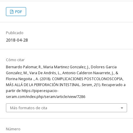
PDF
Publicado
2018-04-28
Cómo citar
Bernardo Palomar, R., Maria Martinez Gonzalez, J., Dolores Garcia
Gonzalez, M., Vara De Andrés, L., Antonio Calderon Navarrete, J., &
Florina Negoita ., A. (2018). COMPLICACIONES POSTCOLONOSCOPIA,
MÁS ALLÁ DE LA PERFORACIÓN INTESTINAL.
Seram
,
2
(1). Recuperado a
partir de https://piper.espacio-
seram.com/index.php/seram/article/view/7286
Más formatos de cita
Número