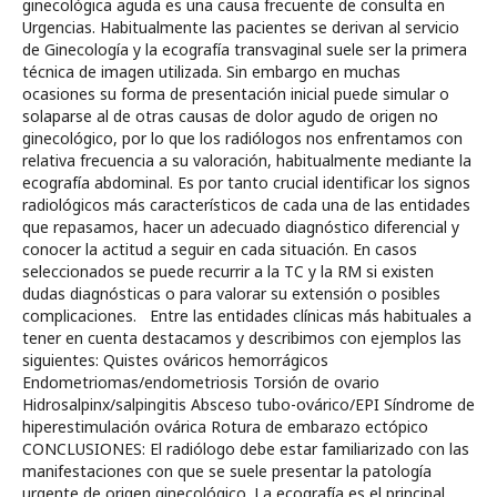
ginecológica aguda es una causa frecuente de consulta en
Urgencias. Habitualmente las pacientes se derivan al servicio
de Ginecología y la ecografía transvaginal suele ser la primera
técnica de imagen utilizada. Sin embargo en muchas
ocasiones su forma de presentación inicial puede simular o
solaparse al de otras causas de dolor agudo de origen no
ginecológico, por lo que los radiólogos nos enfrentamos con
relativa frecuencia a su valoración, habitualmente mediante la
ecografía abdominal. Es por tanto crucial identificar los signos
radiológicos más característicos de cada una de las entidades
que repasamos, hacer un adecuado diagnóstico diferencial y
conocer la actitud a seguir en cada situación. En casos
seleccionados se puede recurrir a la TC y la RM si existen
dudas diagnósticas o para valorar su extensión o posibles
complicaciones. Entre las entidades clínicas más habituales a
tener en cuenta destacamos y describimos con ejemplos las
siguientes: Quistes ováricos hemorrágicos
Endometriomas/endometriosis Torsión de ovario
Hidrosalpinx/salpingitis Absceso tubo-ovárico/EPI Síndrome de
hiperestimulación ovárica Rotura de embarazo ectópico
CONCLUSIONES: El radiólogo debe estar familiarizado con las
manifestaciones con que se suele presentar la patología
urgente de origen ginecológico. La ecografía es el principal