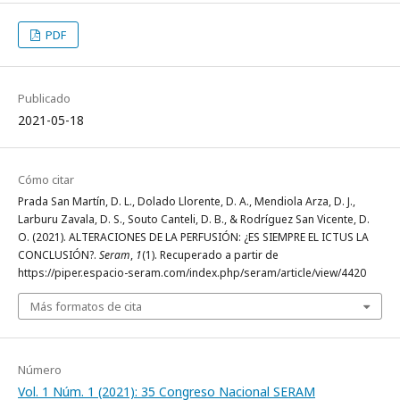
PDF
Publicado
2021-05-18
Cómo citar
Prada San Martín, D. L., Dolado Llorente, D. A., Mendiola Arza, D. J.,
Larburu Zavala, D. S., Souto Canteli, D. B., & Rodríguez San Vicente, D.
O. (2021). ALTERACIONES DE LA PERFUSIÓN: ¿ES SIEMPRE EL ICTUS LA
CONCLUSIÓN?.
Seram
,
1
(1). Recuperado a partir de
https://piper.espacio-seram.com/index.php/seram/article/view/4420
Más formatos de cita
Número
Vol. 1 Núm. 1 (2021): 35 Congreso Nacional SERAM