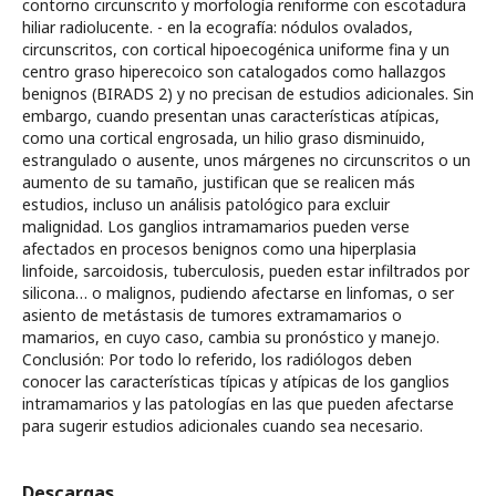
contorno circunscrito y morfología reniforme con escotadura
hiliar radiolucente. - en la ecografía: nódulos ovalados,
circunscritos, con cortical hipoecogénica uniforme fina y un
centro graso hiperecoico son catalogados como hallazgos
benignos (BIRADS 2) y no precisan de estudios adicionales. Sin
embargo, cuando presentan unas características atípicas,
como una cortical engrosada, un hilio graso disminuido,
estrangulado o ausente, unos márgenes no circunscritos o un
aumento de su tamaño, justifican que se realicen más
estudios, incluso un análisis patológico para excluir
malignidad. Los ganglios intramamarios pueden verse
afectados en procesos benignos como una hiperplasia
linfoide, sarcoidosis, tuberculosis, pueden estar infiltrados por
silicona… o malignos, pudiendo afectarse en linfomas, o ser
asiento de metástasis de tumores extramamarios o
mamarios, en cuyo caso, cambia su pronóstico y manejo.
Conclusión: Por todo lo referido, los radiólogos deben
conocer las características típicas y atípicas de los ganglios
intramamarios y las patologías en las que pueden afectarse
para sugerir estudios adicionales cuando sea necesario.
Descargas