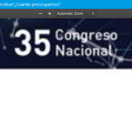
recidiva?¿Cuándo preocuparnos?