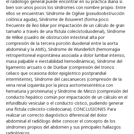
el radiólogo general puede encontrar en su práctica diaria si
bien son unos pocos los síndromes con nombre propio. Entre
ellos se encuentran: Síndrome de Ogilvie (pseudoobstrucción
colónica aguda), Síndrome de Bouveret (forma poco
frecuente de íleo biliar por impactación de un cálculo de gran
tamaño a través de una fístula colecistoduodenal), Síndrome
de Wilkie (cuadro de obstrucción intestinal alta por
compresión de la tercera porción duodenal entre la aorta
abdominal y la AMS), Síndrome de Wunderlich (hemorragia
retroperitoneal espontánea asociada a dolor lumbar intenso,
masa palpable e inestabilidad hemodinámica), Síndrome del
ligamento arcuato o de Dunbar (compresión del tronco
celiaco que ocasiona dolor epigástrico postprandial
intermitente), Síndrome del cascanueces (compresión de la
vena renal izquierda por la pinza aortomesentérica con
hematuria y proteinuria) y Síndrome de Mirizzi (compresión del
conducto hepático común por impactación de un cálculo en el
infundíbulo vesicular o el conducto cístico, pudiendo generar
una fístula colecisto-coledociana). CONCLUSIONES Para
realizar un correcto diagnóstico diferencial del dolor
abdominal el radiólogo debe conocer el concepto de los
síndromes propios del abdomen y sus principales hallazgos
radiológicos.