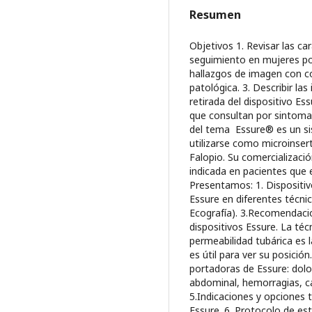
Resumen
Objetivos 1. Revisar las c
seguimiento en mujeres por
hallazgos de imagen con c
patológica. 3. Describir la
retirada del dispositivo Es
que consultan por sintomat
del tema Essure® es un s
utilizarse como microinser
Falopio. Su comercializaci
indicada en pacientes que
Presentamos: 1. Dispositivo
Essure en diferentes técnic
Ecografía). 3.Recomendaci
dispositivos Essure. La té
permeabilidad tubárica es l
es útil para ver su posició
portadoras de Essure: dolor
abdominal, hemorragias, can
5.Indicaciones y opciones t
Essure. 6. Protocolo de es