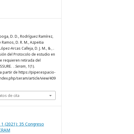
iboga, D. D., Rodríguez Ramírez,
e Ramos, D. R. M., Azpeitia
López-Arcas Calleja, D. J. M., & , .
isión del Protocolo de estudio en
e requieren retirada del
ESSURE. .
Seram
,
1
(1).
 partir de https://piper.espacio-
ndex.php/seram/article/view/409
tos de cita
 1 (2021): 35 Congreso
SERAM