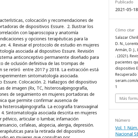
Publicado
2021-05-18
aracterísticas, colocación y recomendaciones de
tadoras de dispositivos Essure. 2. Ilustrar los
Cómo citar
orrelación con laparoscopia y anatomía
Salazar Chir
s indicaciones y opciones terapéuticas para la
D. N., Lorent
sure. 4. Revisar el protocolo de estudio en mujeres
Armán, D. J., 
ología asociada al dispositivo Essure. Revisión
. (2021). Rev
istema anticonceptivo permanente diseñado para
pacientes qu
to de oclusión definitiva de las trompas de
dispositivo 
ón se retiró entre 2017 y 2018. La extracción está
Recuperado a
 experimenten sintomatología asociada.
seram.com/i
 Essure. Colocación. 2. Hallazgos del dispositivo
1
as de imagen (Rx, TC, histerosalpingografía,
ones de seguimiento en mujeres portadoras de
Más forma
cnica que permite confirmar ausencia de
a histerosalpingografía. La ecografía transvaginal
n. 4. Sintomatología asociada descrita en mujeres
 pélvico, articular o lumbar, infamación
Número
sancio, cefaleas, alopecia, alergia, depresión.
Vol. 1 Núm.
erapéuticas para la retirada del dispositivo
Nacional 
tudio en mujeres que consultan por