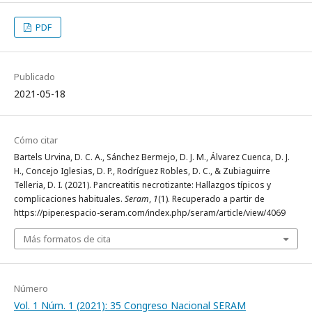
PDF
Publicado
2021-05-18
Cómo citar
Bartels Urvina, D. C. A., Sánchez Bermejo, D. J. M., Álvarez Cuenca, D. J.
H., Concejo Iglesias, D. P., Rodríguez Robles, D. C., & Zubiaguirre
Telleria, D. I. (2021). Pancreatitis necrotizante: Hallazgos típicos y
complicaciones habituales.
Seram
,
1
(1). Recuperado a partir de
https://piper.espacio-seram.com/index.php/seram/article/view/4069
Más formatos de cita
Número
Vol. 1 Núm. 1 (2021): 35 Congreso Nacional SERAM