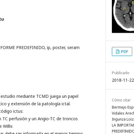
tu
NFORME PREDEFINIDO, ip, poster, seram
PDF
Publicado
2018-11-22
el estudio mediante TCMD juega un papel
Cómo citar
co y extensión de la patología ictal.
Bermejo Espi
código ictus:
Vidales Arech
n TC perfusión y un Angio-TC de troncos
Ingunza Loiz
LA IMPORTA
 Willis
PREDEFINIDO 
te: debe ser informada en el menor tiempo