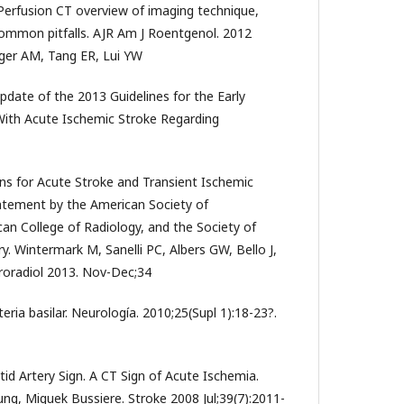
 Perfusion CT overview of imaging technique,
common pitfalls. AJR Am J Roentgenol. 2012
nger AM, Tang ER, Lui YW
date of the 2013 Guidelines for the Early
ith Acute Ischemic Stroke Regarding
 for Acute Stroke and Transient Ischemic
tatement by the American Society of
an College of Radiology, and the Society of
y. Wintermark M, Sanelli PC, Albers GW, Bello J,
oradiol 2013. Nov-Dec;34
eria basilar. Neurología. 2010;25(Supl 1):18-23?.
tid Artery Sign. A CT Sign of Acute Ischemia.
g, Miguek Bussiere. Stroke 2008 Jul;39(7):2011-