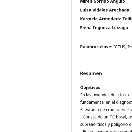
Miren Gorriño Angulo
Luisa Vidales Arechaga
Karmele Armedariz Telli
Elena Ingunza Loizaga
Palabras clave:
ICTUS, I
Resumen
Objetivos
En las unidades de ictus, 
fundamental en el diagnósti
El estudio de cráneo en el 
- Consta de un TC basal, u
supraaórticos y polígono de
- Es una exploración urgen