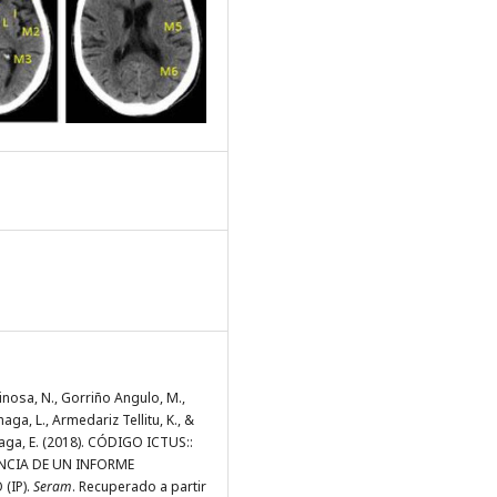
nosa, N., Gorriño Angulo, M.,
aga, L., Armedariz Tellitu, K., &
aga, E. (2018). CÓDIGO ICTUS::
NCIA DE UN INFORME
(IP).
Seram
. Recuperado a partir