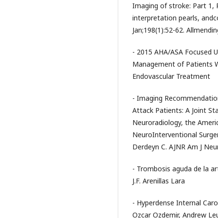
Imaging of stroke: Part 1,
interpretation pearls, and
Jan;198(1):52-62. Allmendi
- 2015 AHA/ASA Focused Up
Management of Patients W
Endovascular Treatment
- Imaging Recommendations
Attack Patients: A Joint S
Neuroradiology, the Americ
NeuroInterventional Surger
Derdeyn C. AJNR Am J Neur
- Trombosis aguda de la art
J.F. Arenillas Lara
- Hyperdense Internal Caro
Ozcar Ozdemir, Andrew Leun