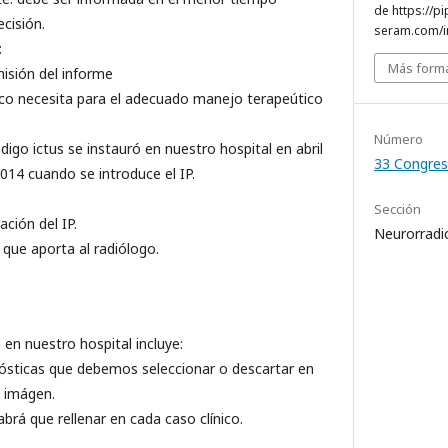
de https://pi
cisión.
seram.com/i
:
Más forma
misión del informe
ínico necesita para el adecuado manejo terapeútico
Número
digo ictus se instauró en nuestro hospital en abril
33 Congres
014 cuando se introduce el IP.
Sección
zación del IP.
Neurorradi
 que aporta al radiólogo.
en nuestro hospital incluye:
gnósticas que debemos seleccionar o descartar en
n imágen.
brá que rellenar en cada caso clínico.