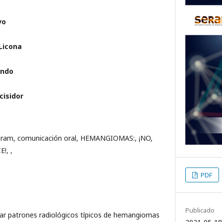
vo
 Licona
ondo
cisidor
seram, comunicación oral, HEMANGIOMAS:, ¡NO,
E!, ,
PDF
Publicado
r patrones radiológicos típicos de hemangiomas