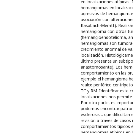
en localizaciones atípicas.
hemangiomas en localizaci
agresivos de hemangiomas, 
asociación con alteraciones
Kasabach-Merritt). Realizar
hemangioma con otros tum
(hemangioendotelioma, a
hemangiomas son tumoraci
crecimiento anormal de va
localización. Histológicame
último presenta un subtip
anastomosante). Los hema
comportamiento en las pru
ejemplo el hemangioma hep
realce periférico centrípet
TC y RM. Identificar este 
localizaciones nos permit
Por otra parte, es importan
podemos encontrar patrone
esclerosis… que dificultan e
revisión a través de casos
comportamientos típicos e
hemangiomas atípicos en l