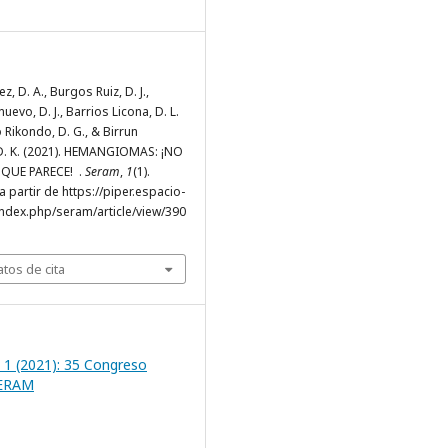
z, D. A., Burgos Ruiz, D. J.,
uevo, D. J., Barrios Licona, D. L.
 Rikondo, D. G., & Birrun
D. K. (2021). HEMANGIOMAS: ¡NO
QUE PARECE! .
Seram
,
1
(1).
 partir de https://piper.espacio-
ndex.php/seram/article/view/390
tos de cita
 1 (2021): 35 Congreso
SERAM