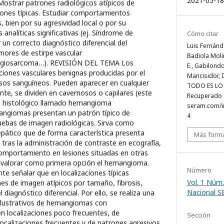
2021-05-18
 Mostrar patrones radiológicos atípicos de
ones típicas. Estudiar comportamientos
bien por su agresividad local o por su
 analíticas significativas (ej. Síndrome de
Cómo citar
 un correcto diagnóstico diferencial del
Luis Fernánde
ores de estirpe vascular
Badiola Molin
ngiosarcoma…). REVISIÓN DEL TEMA Los
E., Gabilondo
ones vasculares benignas producidas por el
Mancisidor, 
sos sanguíneos. Pueden aparecer en cualquier
TODO ES LO 
nte, se dividen en cavernosos o capilares (este
Recuperado a
o histológico llamado hemangioma
seram.com/i
ngiomas presentan un patrón típico de
4
ebas de imagen radiológicas. Sirva como
ático que de forma característica presenta
Más forma
o tras la administración de contraste en ecografía,
comportamiento en lesiones situadas en otras
e valorar como primera opción el hemangioma.
Número
te señalar que en localizaciones típicas
Vol. 1 Núm.
s de imagen atípicos por tamaño, fibrosis,
Nacional 
l diagnóstico diferencial. Por ello, se realiza una
 ilustrativos de hemangiomas con
n localizaciones poco frecuentes, de
Sección
ocalizaciones frecuentes y de patrones agresivos