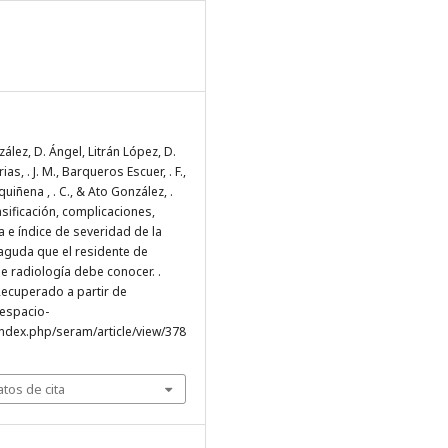
ález, D. Ángel, Litrán López, D.
rias, . J. M., Barqueros Escuer, . F.,
iñena , . C., & Ato González, .
asificación, complicaciones,
 e índice de severidad de la
 aguda que el residente de
e radiología debe conocer. .
 Recuperado a partir de
.espacio-
ndex.php/seram/article/view/378
tos de cita