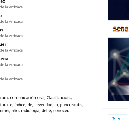
lez
de la Arrixaca
ez
de la Arrixaca
as
de la Arrixaca
uer
de la Arrixaca
ñena
de la Arrixaca
de la Arrixaca
eram, comunicación oral, Clasificación,,
ra, e, índice, de, severidad, la, pancreatitis,
primer, año, radiología, debe, conocer.
PDF