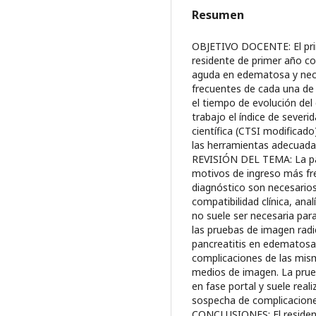
Resumen
OBJETIVO DOCENTE: El princ
residente de primer año con
aguda en edematosa y necr
frecuentes de cada una de
el tiempo de evolución del
trabajo el índice de sever
científica (CTSI modificado
las herramientas adecuadas
REVISIÓN DEL TEMA: La pan
motivos de ingreso más fre
diagnóstico son necesarios 
compatibilidad clínica, ana
no suele ser necesaria par
las pruebas de imagen radi
pancreatitis en edematosa 
complicaciones de las mism
medios de imagen. La prueb
en fase portal y suele reali
sospecha de complicaciones
CONCLUSIONES: El residente