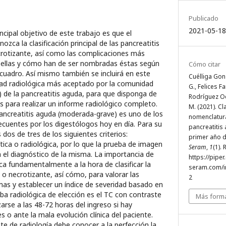
Publicado
2021-05-18
ipal objetivo de este trabajo es que el
ozca la clasificación principal de las pancreatitis
otizante, así como las complicaciones más
 ellas y cómo han de ser nombradas éstas según
Cómo citar
 cuadro. Así mismo también se incluirá en este
Cuélliga Gonz
idad radiológica más aceptado por la comunidad
G., Felices Fa
) de la pancreatitis aguda, para que disponga de
Rodríguez Oqu
 para realizar un informe radiológico completo.
M. (2021). Cl
creatitis aguda (moderada-grave) es uno de los
nomenclatura
cuentes por los digestólogos hoy en día. Para su
pancreatitis
dos de tres de los siguientes criterios:
primer año d
lítica o radiológica, por lo que la prueba de imagen
Seram
,
1
(1).
a el diagnóstico de la misma. La importancia de
https://piper
ca fundamentalmente a la hora de clasificar la
seram.com/i
o necrotizante, así cómo, para valorar las
2
as y establecer un índice de severidad basado en
a radiológica de elección es el TC con contraste
Más forma
zarse a las 48-72 horas del ingreso si hay
 o ante la mala evolución clínica del paciente.
 de radiología debe conocer a la perfección la