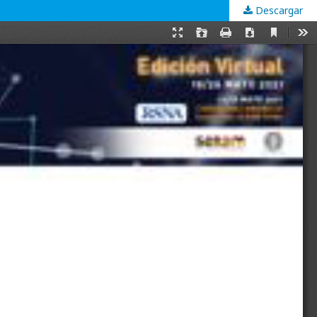
Descargar