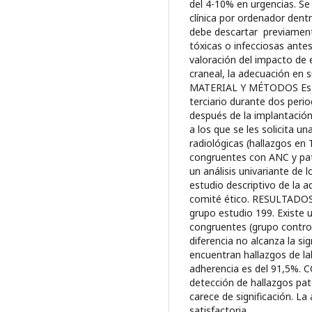
del 4-10% en urgencias. Se
clínica por ordenador dent
debe descartar previament
tóxicas o infecciosas antes
valoración del impacto de 
craneal, la adecuación en s
MATERIAL Y MÉTODOS Estud
terciario durante dos peri
después de la implantación
a los que se les solicita u
radiológicas (hallazgos en 
congruentes con ANC y pato
un análisis univariante de 
estudio descriptivo de la 
comité ético. RESULTADOS 
grupo estudio 199. Existe 
congruentes (grupo control
diferencia no alcanza la sig
encuentran hallazgos de la
adherencia es del 91,5%. 
detección de hallazgos pato
carece de significación. La
satisfactoria.