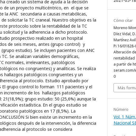
2021-05-18
 ha creado un sistema de ayuda a la decisión
ro de un proyecto multicéntrico, en el que se
e la ANC secundaria a causas metabólicas,
 de solicitar la TC craneal. Nuestro objetivo es la
Cómo citar
este protocolo sobre la rentabilidad de la TC
Moreno Monte
u solicitud y la adherencia a dicho protocolo.
Díez Vidal, D.
io prospectivo realizado en un hospital
Martínez Avila
odos de seis meses, antes (grupo control) y
Pi 16/01828-
 (grupo estudio). Se incluyen pacientes con ANC
Alteración de
na TC. Se analizan variables demográficas,
rentabilidad
TC normales, irrelevantes, patológicos
a partir de h
lógicos no congruentes) y analíticas. Se realiza
seram.com/i
los hallazgos patológicos congruentes y un
0
adherencia al protocolo. Estudio aprobado por
El grupo control lo forman 111 pacientes y el
Más forma
un incremento de los hallazgos patológicos
: 21(18,9%); grupo estudio: 50 (25,6%) aunque la
nificación estadística. En el grupo estudio se
Número
boratorio patológicos en 17 (8,5%). La
Vol. 1 Núm.
CONCLUSIÓN Si bien existe un incremento en la
Nacional 
lógicos después de la intervención, la diferencia
 adherencia al protocolo se considera