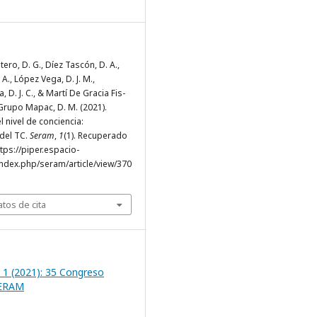
ro, D. G., Díez Tascón, D. A.,
 A., López Vega, D. J. M.,
, D. J. C., & Martí De Gracia Fis-
Grupo Mapac, D. M. (2021).
l nivel de conciencia:
 del TC.
Seram
,
1
(1). Recuperado
ttps://piper.espacio-
ndex.php/seram/article/view/370
tos de cita
 1 (2021): 35 Congreso
SERAM