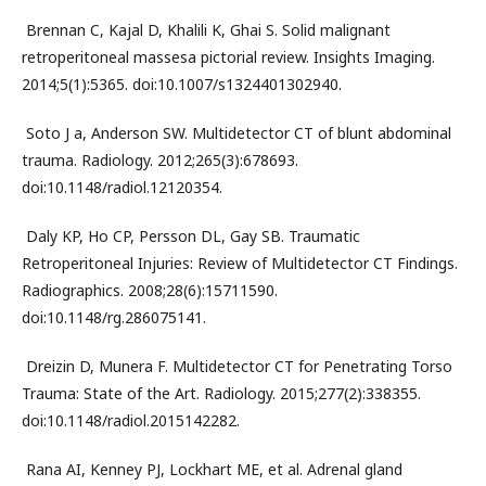
­ Brennan C, Kajal D, Khalili K, Ghai S. Solid malignant
retroperitoneal masses­a pictorial review. Insights Imaging.
2014;5(1):53­65. doi:10.1007/s13244­013­0294­0.
­ Soto J a, Anderson SW. Multidetector CT of blunt abdominal
trauma. Radiology. 2012;265(3):678­693.
doi:10.1148/radiol.12120354.
­ Daly KP, Ho CP, Persson DL, Gay SB. Traumatic
Retroperitoneal Injuries: Review of Multidetector CT Findings.
Radiographics. 2008;28(6):1571­1590.
doi:10.1148/rg.286075141.
­ Dreizin D, Munera F. Multidetector CT for Penetrating Torso
Trauma: State of the Art. Radiology. 2015;277(2):338­355.
doi:10.1148/radiol.2015142282.
Rana AI, Kenney PJ, Lockhart ME, et al. Adrenal gland