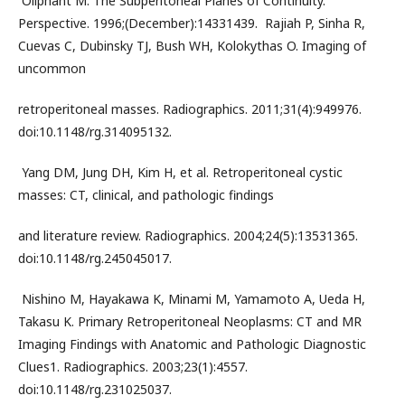
­ Oliphant M. The Subperitoneal Planes of Continuity.
Perspective. 1996;(December):1433­1439. ­ Rajiah P, Sinha R,
Cuevas C, Dubinsky TJ, Bush WH, Kolokythas O. Imaging of
uncommon
retroperitoneal masses. Radiographics. 2011;31(4):949­976.
doi:10.1148/rg.314095132.
­ Yang DM, Jung DH, Kim H, et al. Retroperitoneal cystic
masses: CT, clinical, and pathologic findings
and literature review. Radiographics. 2004;24(5):1353­1365.
doi:10.1148/rg.245045017.
­ Nishino M, Hayakawa K, Minami M, Yamamoto A, Ueda H,
Takasu K. Primary Retroperitoneal Neoplasms: CT and MR
Imaging Findings with Anatomic and Pathologic Diagnostic
Clues1. Radiographics. 2003;23(1):45­57.
doi:10.1148/rg.231025037.