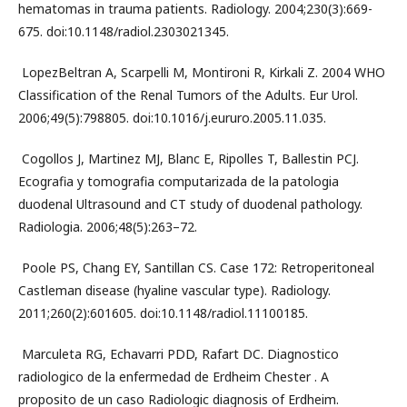
­
hematomas in trauma patients. Radiology. 2004;230(3):669­
675. doi:10.1148/radiol.2303021345.
­ Lopez­Beltran A, Scarpelli M, Montironi R, Kirkali Z. 2004 WHO
Classification of the Renal Tumors of the Adults. Eur Urol.
2006;49(5):798­805. doi:10.1016/j.eururo.2005.11.035.
­ Cogollos J, Martinez MJ, Blanc E, Ripolles T, Ballestin PCJ.
Ecografia y tomografia computarizada de la patologia
duodenal Ultrasound and CT study of duodenal pathology.
Radiologia. 2006;48(5):263–72.
­ Poole PS, Chang EY, Santillan CS. Case 172: Retroperitoneal
Castleman disease (hyaline vascular type). Radiology.
2011;260(2):601­605. doi:10.1148/radiol.11100185.
­ Marculeta RG, Echavarri PDD, Rafart DC. Diagnostico
radiologico de la enfermedad de Erdheim Chester . A
proposito de un caso Radiologic diagnosis of Erdheim­.