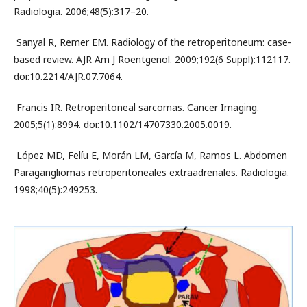
Radiologia. 2006;48(5):317–20.
­ Sanyal R, Remer EM. Radiology of the retroperitoneum: case­
based review. AJR Am J Roentgenol. 2009;192(6 Suppl):112­117.
doi:10.2214/AJR.07.7064.
­ Francis IR. Retroperitoneal sarcomas. Cancer Imaging.
2005;5(1):89­94. doi:10.1102/1470­7330.2005.0019.
­ López MD, Felíu E, Morán LM, García M, Ramos L. Abdomen
Paragangliomas retroperitoneales extraadrenales. Radiologia.
1998;40(5):249­253.