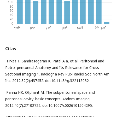
Citas
Tirkes T, Sandrasegaran K, Patel A a, et al. Peritoneal and
­
Retro ­ peritoneal Anatomy and Its Relevance for Cross ­
Sectional Imaging 1. Radiogr a Rev Publ Radiol Soc North Am
Inc. 2012;32(2):437­452. doi:10.1148/rg.322115032.
­ Pannu HK, Oliphant M. The subperitoneal space and
peritoneal cavity: basic concepts. Abdom Imaging.
2015;40(7):2710­2722. doi:10.1007/s00261­015­0429­5.