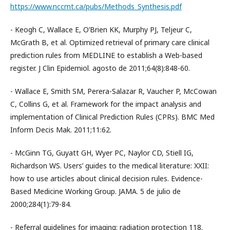
https://www.nccmt.ca/pubs/Methods_Synthesis.pdf
- Keogh C, Wallace E, O’Brien KK, Murphy PJ, Teljeur C,
McGrath B, et al. Optimized retrieval of primary care clinical
prediction rules from MEDLINE to establish a Web-based
register. J Clin Epidemiol. agosto de 2011;64(8):848-60.
- Wallace E, Smith SM, Perera-Salazar R, Vaucher P, McCowan
C, Collins G, et al. Framework for the impact analysis and
implementation of Clinical Prediction Rules (CPRs). BMC Med
Inform Decis Mak. 2011;11:62.
- McGinn TG, Guyatt GH, Wyer PC, Naylor CD, Stiell IG,
Richardson WS. Users’ guides to the medical literature: XXII:
how to use articles about clinical decision rules. Evidence-
Based Medicine Working Group. JAMA. 5 de julio de
2000;284(1):79-84.
- Referral guidelines for imaging: radiation protection 118.