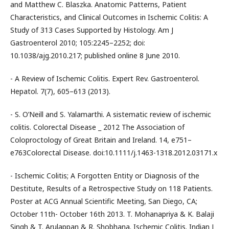
and Matthew C. Blaszka. Anatomic Patterns, Patient
Characteristics, and Clinical Outcomes in Ischemic Colitis: A
Study of 313 Cases Supported by Histology. Am J
Gastroenterol 2010; 105:2245–2252; doi:
10.1038/ajg.2010.217; published online 8 June 2010.
- A Review of Ischemic Colitis. Expert Rev. Gastroenterol.
Hepatol. 7(7), 605–613 (2013).
- S. O’Neill and S. Yalamarthi. A sistematic review of ischemic
colitis. Colorectal Disease _ 2012 The Association of
Coloproctology of Great Britain and Ireland. 14, e751–
e763Colorectal Disease. doi:10.1111/j.1463-1318.2012.03171.x
- Ischemic Colitis; A Forgotten Entity or Diagnosis of the
Destitute, Results of a Retrospective Study on 118 Patients.
Poster at ACG Annual Scientific Meeting, San Diego, CA;
October 11th- October 16th 2013. T. Mohanapriya & K. Balaji
Singh & T. Arulappan & R. Shobhana. Ischemic Colitis. Indian J