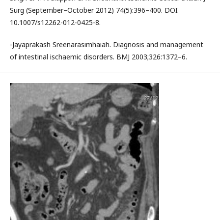
Surg (September–October 2012) 74(5):396–400. DOI
10.1007/s12262-012-0425-8.
-Jayaprakash Sreenarasimhaiah. Diagnosis and management
of intestinal ischaemic disorders. BMJ 2003;326:1372–6.