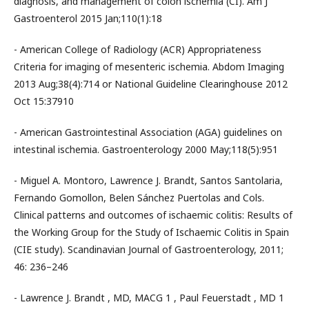
diagnosis, and management of colon ischemia (CI). Am J
Gastroenterol 2015 Jan;110(1):18
- American College of Radiology (ACR) Appropriateness
Criteria for imaging of mesenteric ischemia. Abdom Imaging
2013 Aug;38(4):714 or National Guideline Clearinghouse 2012
Oct 15:37910
- American Gastrointestinal Association (AGA) guidelines on
intestinal ischemia. Gastroenterology 2000 May;118(5):951
- Miguel A. Montoro, Lawrence J. Brandt, Santos Santolaria,
Fernando Gomollon, Belen Sánchez Puertolas and Cols.
Clinical patterns and outcomes of ischaemic colitis: Results of
the Working Group for the Study of Ischaemic Colitis in Spain
(CIE study). Scandinavian Journal of Gastroenterology, 2011;
46: 236–246
- Lawrence J. Brandt , MD, MACG 1 , Paul Feuerstadt , MD 1