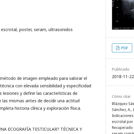
 escrotal, poster, seram, ultrasonidos
PDF
Publicado
2018-11-22
al método de imagen empleado para valorar el
écnica con elevada sensibilidad y especificidad
 lesiones y definir las características de
Cómo citar
e las mismas antes de decidir una actitud
Blázquez Sáez
pleta historia clínica y exploración física.
Sánchez, A., 
Indicaciones
escrotal por
Recuperado a
NA ECOGRAFÍA TESTICULAR? TÉCNICA Y
seram.com/i