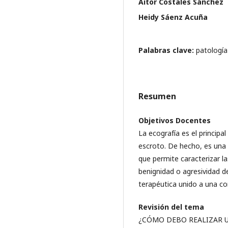
Aitor Costales Sánchez
Heidy Sáenz Acuña
Palabras clave:
patología
Resumen
Objetivos Docentes
La ecografía es el princip
escroto. De hecho, es una t
que permite caracterizar las
benignidad o agresividad d
terapéutica unido a una com
Revisión del tema
¿CÓMO DEBO REALIZAR U