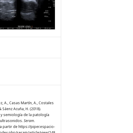
, A., Casas Martín, A., Costales
& Sáenz Acuña, H. (2018).
 y semiología de la patología
 ultrasonidos.
Seram
.
 partir de https://piper.espacio-
ndex.php/seram/article/view/248