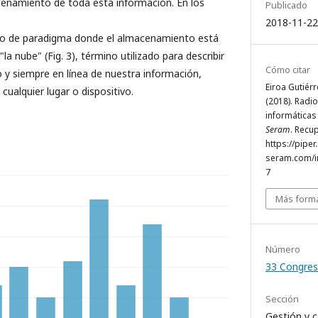
ordenamiento de toda esta información. En los
Publicado
2018-11-22
io de paradigma donde el almacenamiento está
a nube" (Fig. 3), término utilizado para describir
Cómo citar
y siempre en línea de nuestra información,
Eiroa Gutiérr
cualquier lugar o dispositivo.
(2018). Radi
informáticas 
Seram
. Recu
https://piper
seram.com/i
7
Más forma
Número
33 Congres
Sección
Gestión y c