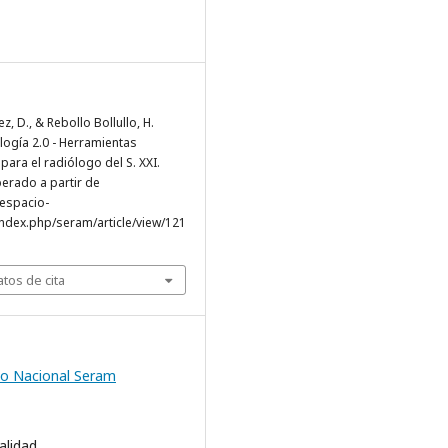
ez, D., & Rebollo Bollullo, H.
ología 2.0 - Herramientas
para el radiólogo del S. XXI.
perado a partir de
.espacio-
ndex.php/seram/article/view/121
tos de cita
o Nacional Seram
alidad