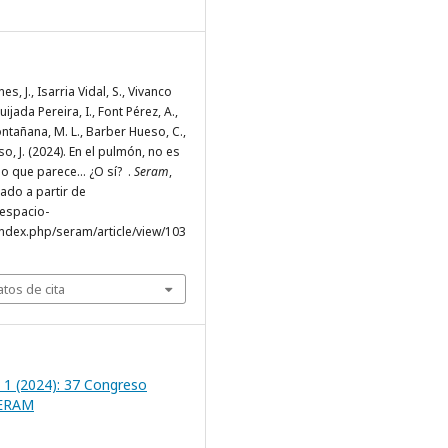
s, J., Isarria Vidal, S., Vivanco
ijada Pereira, I., Font Pérez, A.,
añana, M. L., Barber Hueso, C.,
, J. (2024). En el pulmón, no es
lo que parece… ¿O sí? .
Seram
,
rado a partir de
.espacio-
ndex.php/seram/article/view/103
tos de cita
 1 (2024): 37 Congreso
SERAM