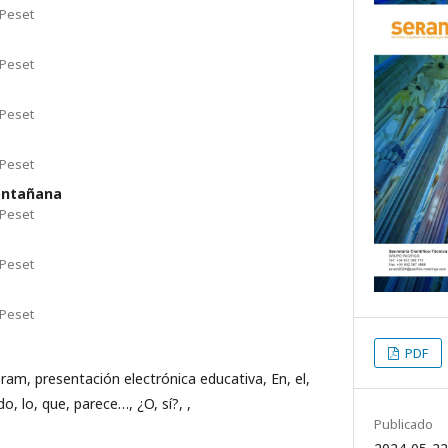
 Peset
 Peset
 Peset
 Peset
ontañana
 Peset
 Peset
 Peset
PDF
eram, presentación electrónica educativa, En, el,
do, lo, que, parece…, ¿O, sí?, ,
Publicado