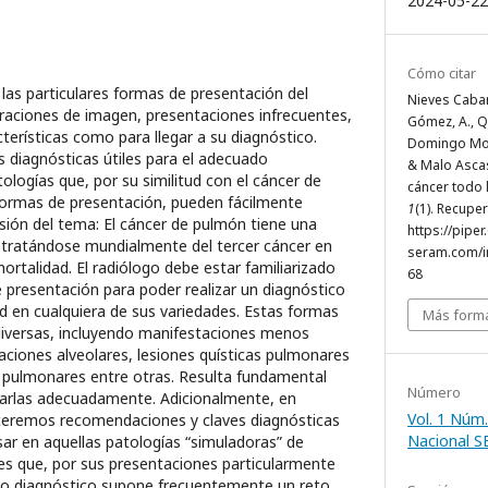
2024-05-22
Cómo citar
las particulares formas de presentación del
Nieves Cabane
raciones de imagen, presentaciones infrecuentes,
Gómez, A., Qu
terísticas como para llegar a su diagnóstico.
Domingo Mont
s diagnósticas útiles para el adecuado
& Malo Ascaso
ologías que, por su similitud con el cáncer de
cáncer todo 
formas de presentación, pueden fácilmente
1
(1). Recupe
sión del tema: El cáncer de pulmón tiene una
https://piper
, tratándose mundialmente del tercer cáncer en
seram.com/i
mortalidad. El radiólogo debe estar familiarizado
68
 presentación para poder realizar un diagnóstico
 en cualquiera de sus variedades. Estas formas
Más forma
iversas, incluyendo manifestaciones menos
ciones alveolares, lesiones quísticas pulmonares
 pulmonares entre otras. Resulta fundamental
Número
carlas adecuadamente. Adicionalmente, en
Vol. 1 Núm.
ceremos recomendaciones y claves diagnósticas
Nacional 
ar en aquellas patologías “simuladoras” de
es que, por sus presentaciones particularmente
cto diagnóstico supone frecuentemente un reto