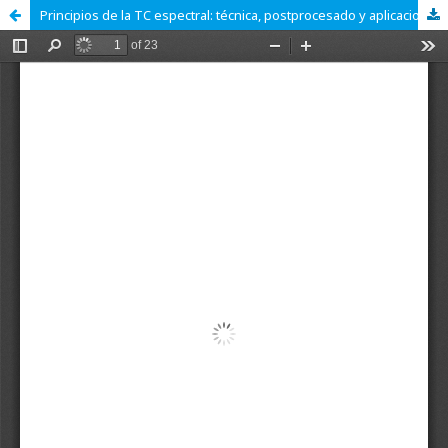
Principios de la TC espectral: técnica, postprocesado y aplicaciones.