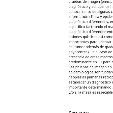
pruebas de imagen (princi
diagnóstico y aunque los ha
conocimiento de algunas ca
información clínica y epide
diagnóstico diferencial y, 
específico facilitando el m
diagnóstico diferenciar en
lesiones quísticas así com
importantes para orientar 
del tumor además de grado 
adyacentes). En el caso de 
presencia de grasa macrosc
predominante en T2 para ac
Las pruebas de imagen en c
epidemiológica son fundam
neoplasias primarias retr
establecer un diagnóstico d
importante determinando si
y/o si la masa es resecable
Descargas