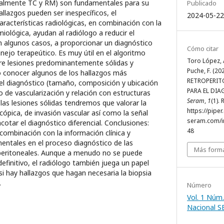
palmente TC y RM) son fundamentales para su
Publicado
llazgos pueden ser inespecíficos, el
2024-05-22
racterísticas radiológicas, en combinación con la
miológica, ayudan al radiólogo a reducir el
en algunos casos, a proporcionar un diagnóstico
Cómo citar
anejo terapeútico. Es muy útil en el algoritmo
Toro López, 
tre lesiones predominantemente sólidas y
Puche, F. (2
o conocer algunos de los hallazgos más
RETROPERIT
el diagnóstico (tamaño, composición y ubicación
PARA EL DI
de vascularización y relación con estructuras
Seram
,
1
(1).
las lesiones sólidas tendremos que valorar la
https://piper
ópica, de invasión vascular así como la señal
seram.com/i
otar el diagnóstico diferencial. Conclusiones:
48
ombinación con la información clínica y
entales en el proceso diagnóstico de las
Más forma
operitoneales. Aunque a menudo no se puede
efinitivo, el radiólogo también juega un papel
 hay hallazgos que hagan necesaria la biopsia
.
Número
Vol. 1 Núm.
Nacional 