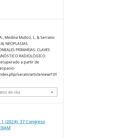
A., Medina Muñoz, I., & Serrano
024). NEOPLASIAS
ONEALES PRIMARIAS. CLAVES
AGNÓSTICO RADIOLÓGICO.
 Recuperado a partir de
.espacio-
ndex.php/seram/article/view/101
tos de cita
 1 (2024): 37 Congreso
SERAM